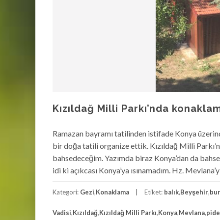
Kızıldağ Milli Parkı’nda konaklam
Ramazan bayramı tatilinden istifade Konya üzerinde
bir doğa tatili organize ettik. Kızıldağ Milli Park
bahsedeceğim. Yazımda biraz Konya’dan da bahset
idi ki açıkcası Konya’ya ısınamadım. Hz. Mevlana’yı
Kategori:
Gezi
,
Konaklama
Etiket:
balık
,
Beyşehir
,
bu
Vadisi
,
Kızıldağ
,
Kızıldağ Milli Parkı
,
Konya
,
Mevlana
,
pide