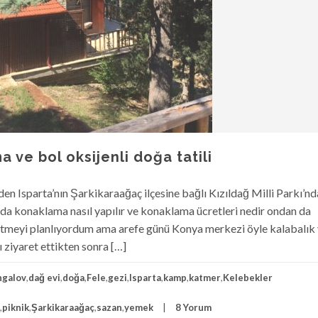
a ve bol oksijenli doğa tatili
n Isparta’nın Şarkikaraağaç ilçesine bağlı Kızıldağ Milli Parkı’nd
ı’nda konaklama nasıl yapılır ve konaklama ücretleri nedir ondan da
meyi planlıyordum ama arefe günü Konya merkezi öyle kalabalık
 ziyaret ettikten sonra […]
ngalov
,
dağ evi
,
doğa
,
Fele
,
gezi
,
Isparta
,
kamp
,
katmer
,
Kelebekler
,
piknik
,
Şarkikaraağaç
,
sazan
,
yemek
8 Yorum