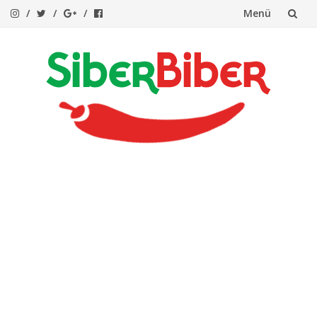
Menü
İçeriğe
atla