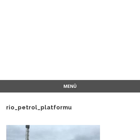
MENÜ
İçeriğe
atla
rio_petrol_platformu