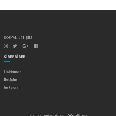
SOSYAL İLETIŞIM
SIBERBIBER
Hakkımda
İletişim
Instagram
Islemag
teması. Altyapı:
WordPress