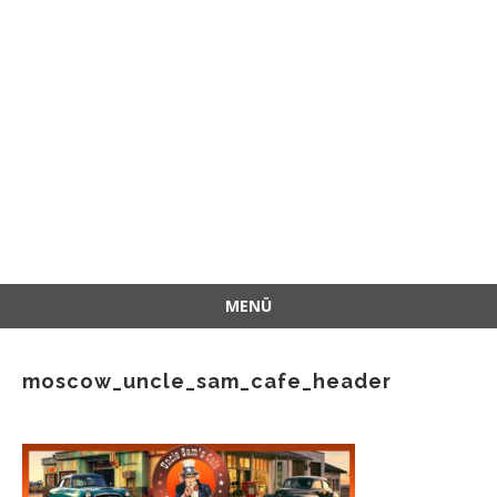
MENÜ
İçeriğe
atla
moscow_uncle_sam_cafe_header