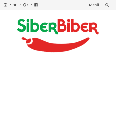
Menü
İçeriğe
atla