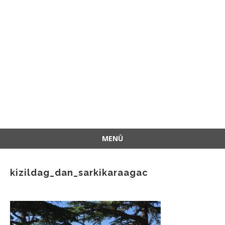
MENÜ
İçeriğe
atla
kizildag_dan_sarkikaraagac