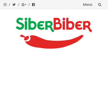
Menü
İçeriğe
atla